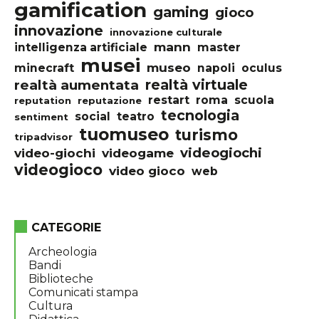
gamification
gaming
gioco
innovazione
innovazione culturale
mann
intelligenza artificiale
master
musei
museo
minecraft
napoli
oculus
realtà virtuale
realtà aumentata
restart
roma
scuola
reputation
reputazione
tecnologia
social
teatro
sentiment
tuomuseo
turismo
tripadvisor
videogiochi
video-giochi
videogame
videogioco
video gioco
web
CATEGORIE
Archeologia
Bandi
Biblioteche
Comunicati stampa
Cultura