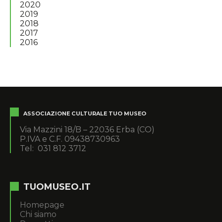
2020
2019
2018
2017
2016
ASSOCIAZIONE CULTURALE TUO MUSEO
Via Mazzini 18/B – 22036 Erba (CO)
P.IVA e C.F. 09438730963
Tel: 031 812 3712
TUOMUSEO.IT
Homepage
Chi siamo