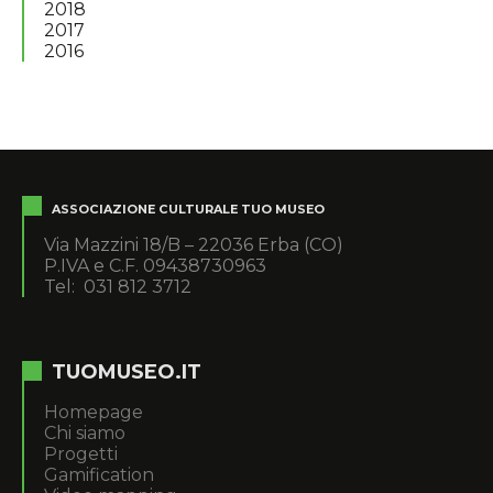
2018
2017
2016
ASSOCIAZIONE CULTURALE TUO MUSEO
Via Mazzini 18/B – 22036 Erba (CO)
P.IVA e C.F. 09438730963
Tel: 031 812 3712
TUOMUSEO.IT
Homepage
Chi siamo
Progetti
Gamification