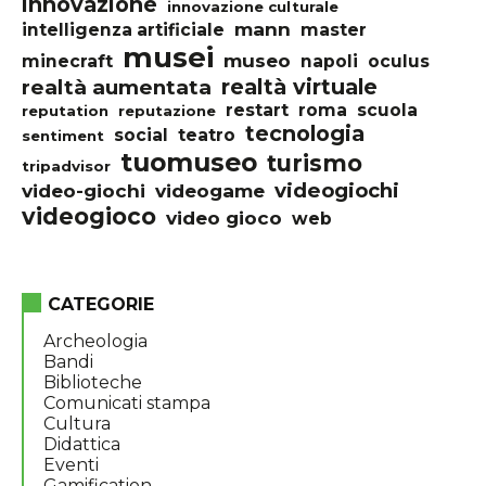
innovazione
innovazione culturale
mann
intelligenza artificiale
master
musei
museo
minecraft
napoli
oculus
realtà virtuale
realtà aumentata
restart
roma
scuola
reputation
reputazione
tecnologia
social
teatro
sentiment
tuomuseo
turismo
tripadvisor
videogiochi
video-giochi
videogame
videogioco
video gioco
web
CATEGORIE
Archeologia
Bandi
Biblioteche
Comunicati stampa
Cultura
Didattica
Eventi
Gamification