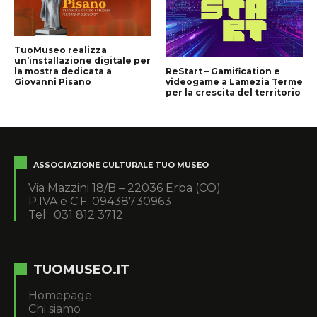
TuoMuseo realizza
un’installazione digitale per
la mostra dedicata a
ReStart – Gamification e
Giovanni Pisano
videogame a Lamezia Terme
per la crescita del territorio
ASSOCIAZIONE CULTURALE TUO MUSEO
Via Mazzini 18/B – 22036 Erba (CO)
P.IVA e C.F. 09438730963
Tel: 031 812 3712
TUOMUSEO.IT
Homepage
Chi siamo