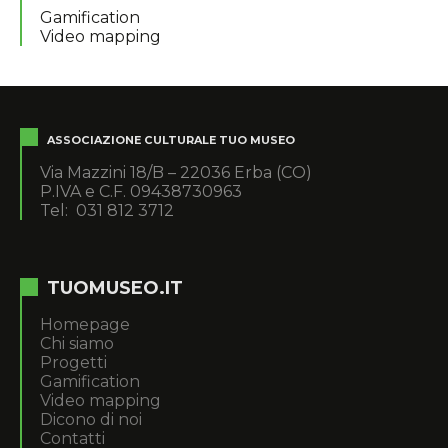
Gamification
Video mapping
ASSOCIAZIONE CULTURALE TUO MUSEO
Via Mazzini 18/B – 22036 Erba (CO)
P.IVA e C.F. 09438730963
Tel: 031 812 3712
TUOMUSEO.IT
Homepage
Chi siamo
Progetti
Gamification
Video mapping
Dicono di noi
Contatti