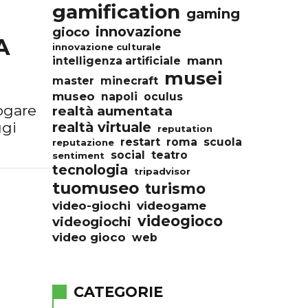
gamification
gaming
innovazione
gioco
A
innovazione culturale
mann
intelligenza artificiale
musei
master
minecraft
museo
napoli
oculus
logare
realtà aumentata
ggi
realtà virtuale
reputation
restart
roma
scuola
reputazione
social
teatro
sentiment
tecnologia
tripadvisor
tuomuseo
turismo
video-giochi
videogame
videogioco
videogiochi
video gioco
web
CATEGORIE