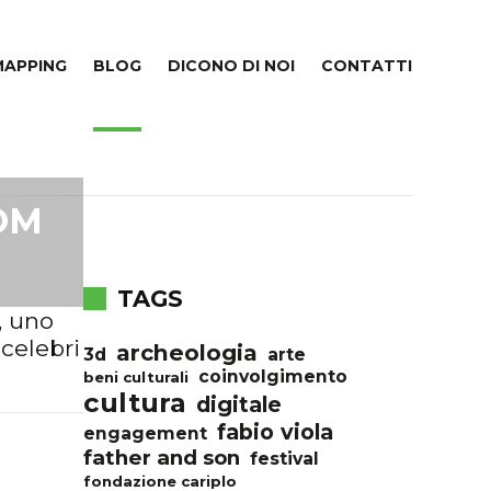
MAPPING
BLOG
DICONO DI NOI
CONTATTI
OM
TAGS
, uno
 celebri
archeologia
3d
arte
coinvolgimento
beni culturali
cultura
digitale
fabio viola
engagement
father and son
festival
fondazione cariplo