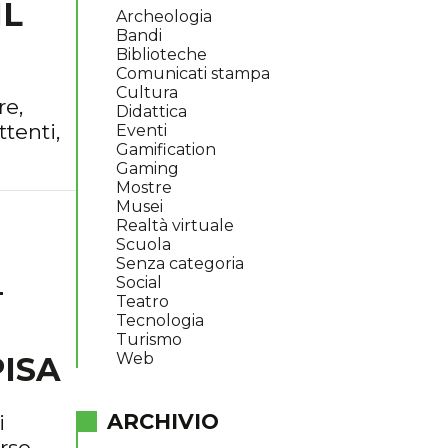
IL
Archeologia
Bandi
Biblioteche
Comunicati stampa
Cultura
re,
Didattica
tenti,
Eventi
Gamification
Gaming
Mostre
Musei
Realtà virtuale
Scuola
Senza categoria
–
Social
Teatro
Tecnologia
Turismo
Web
PISA
ARCHIVIO
i
erso