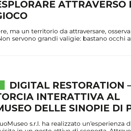
ESPLORARE ATTRAVERSO 
GIOCO
e, ma un territorio da attraversare, osserva
Non servono grandi valigie: bastano occhi at
DIGITAL RESTORATION 
TORCIA INTERATTIVA AL
MUSEO DELLE SINOPIE DI 
uoMuseo s.r.l. ha realizzato un’esperienza d
visita in un gesto attivo di scoperta. Attrav