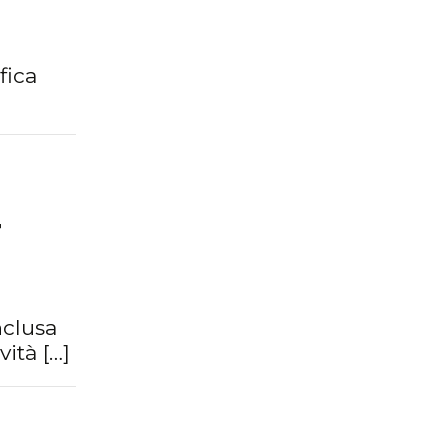
fica
T
nclusa
ità […]