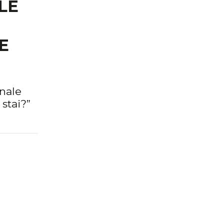
LE
E
onale
stai?”