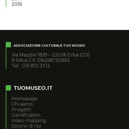
2016
ASSOCIAZIONE CULTURALE TUO MUSEO
Via Mazzini 18/B – 22036 Erba (CO)
P.IVA e C.F. 09438730963
Tel: 031 812 3712
TUOMUSEO.IT
Homepage
Chi siamo
Progetti
Gamification
Video mapping
Dicono di noi