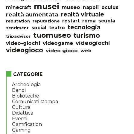
musei
museo
minecraft
napoli
oculus
realtà virtuale
realtà aumentata
restart
roma
scuola
reputation
reputazione
tecnologia
social
teatro
sentiment
tuomuseo
turismo
tripadvisor
videogiochi
video-giochi
videogame
videogioco
video gioco
web
CATEGORIE
Archeologia
Bandi
Biblioteche
Comunicati stampa
Cultura
Didattica
Eventi
Gamification
Gaming