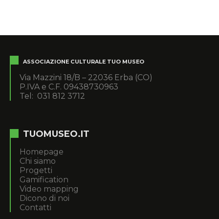
ASSOCIAZIONE CULTURALE TUO MUSEO
Via Mazzini 18/B – 22036 Erba (CO)
P.IVA e C.F. 09438730963
Tel: 031 812 3712
TUOMUSEO.IT
Homepage
Chi siamo
Progetti
Gamification
Video mapping
Dicono di noi
Contatti