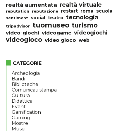
realtà virtuale
realtà aumentata
restart
roma
scuola
reputation
reputazione
tecnologia
social
teatro
sentiment
tuomuseo
turismo
tripadvisor
videogiochi
video-giochi
videogame
videogioco
video gioco
web
CATEGORIE
Archeologia
Bandi
Biblioteche
Comunicati stampa
Cultura
Didattica
Eventi
Gamification
Gaming
Mostre
Musei