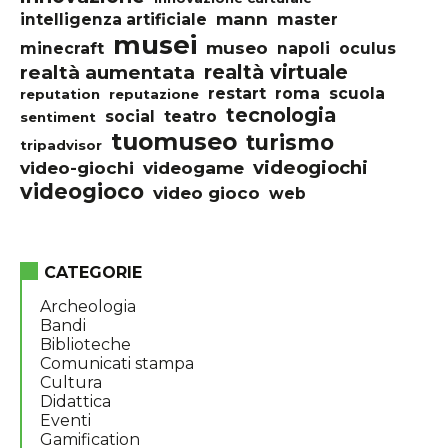
mann
intelligenza artificiale
master
musei
museo
minecraft
napoli
oculus
realtà virtuale
realtà aumentata
restart
roma
scuola
reputation
reputazione
tecnologia
social
teatro
sentiment
tuomuseo
turismo
tripadvisor
videogiochi
video-giochi
videogame
videogioco
video gioco
web
CATEGORIE
Archeologia
Bandi
Biblioteche
Comunicati stampa
Cultura
Didattica
Eventi
Gamification