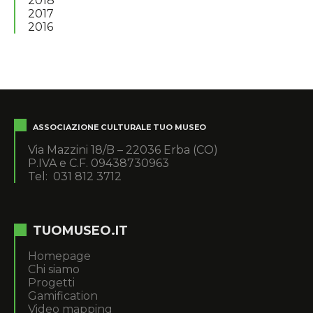
2018
2017
2016
ASSOCIAZIONE CULTURALE TUO MUSEO
Via Mazzini 18/B – 22036 Erba (CO)
P.IVA e C.F. 09438730963
Tel: 031 812 3712
TUOMUSEO.IT
Homepage
Chi siamo
Progetti
Gamification
Video mapping