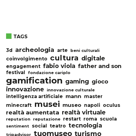
TAGS
archeologia
3d
arte
beni culturali
cultura
digitale
coinvolgimento
fabio viola
father and son
engagement
festival
fondazione cariplo
gamification
gaming
gioco
innovazione
innovazione culturale
mann
intelligenza artificiale
master
musei
museo
minecraft
napoli
oculus
realtà virtuale
realtà aumentata
restart
roma
scuola
reputation
reputazione
tecnologia
social
teatro
sentiment
tuomuseo
turismo
tripadvisor