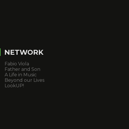
NETWORK
Fabio Viola
Father and Son
A Life in Music
Beyond our Lives
LookUP!