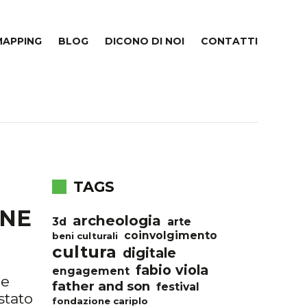
MAPPING
BLOG
DICONO DI NOI
CONTATTI
TAGS
ONE
archeologia
3d
arte
coinvolgimento
beni culturali
cultura
digitale
fabio viola
engagement
le
father and son
festival
stato
fondazione cariplo