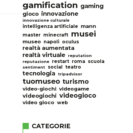
gamification
gaming
innovazione
gioco
innovazione culturale
mann
intelligenza artificiale
musei
master
minecraft
museo
napoli
oculus
realtà aumentata
realtà virtuale
reputation
restart
roma
scuola
reputazione
social
teatro
sentiment
tecnologia
tripadvisor
tuomuseo
turismo
video-giochi
videogame
videogioco
videogiochi
video gioco
web
CATEGORIE