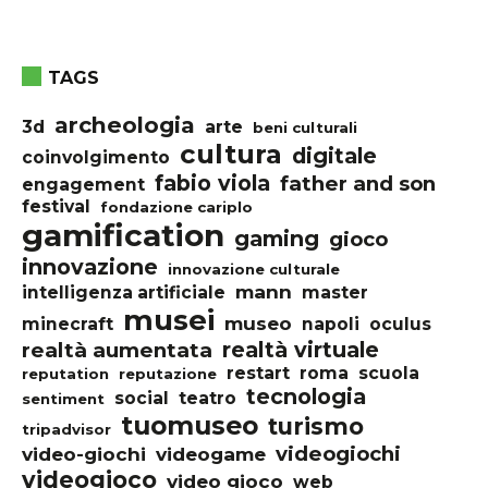
TAGS
archeologia
3d
arte
beni culturali
cultura
digitale
coinvolgimento
fabio viola
father and son
engagement
festival
fondazione cariplo
gamification
gaming
gioco
innovazione
innovazione culturale
mann
intelligenza artificiale
master
musei
museo
minecraft
napoli
oculus
realtà virtuale
realtà aumentata
restart
roma
scuola
reputation
reputazione
tecnologia
social
teatro
sentiment
tuomuseo
turismo
tripadvisor
videogiochi
video-giochi
videogame
videogioco
video gioco
web