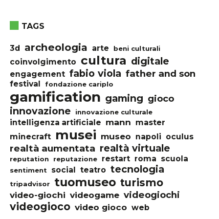
TAGS
archeologia
3d
arte
beni culturali
cultura
digitale
coinvolgimento
fabio viola
father and son
engagement
festival
fondazione cariplo
gamification
gaming
gioco
innovazione
innovazione culturale
mann
intelligenza artificiale
master
musei
museo
minecraft
napoli
oculus
realtà virtuale
realtà aumentata
restart
roma
scuola
reputation
reputazione
tecnologia
social
teatro
sentiment
tuomuseo
turismo
tripadvisor
videogiochi
video-giochi
videogame
videogioco
video gioco
web