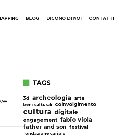
MAPPING
BLOG
DICONO DI NOI
CONTATTI
TAGS
archeologia
3d
arte
ve
coinvolgimento
beni culturali
cultura
digitale
fabio viola
engagement
father and son
festival
fondazione cariplo