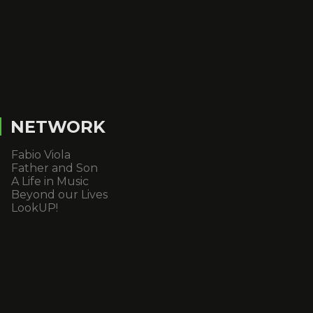
NETWORK
Fabio Viola
Father and Son
A Life in Music
Beyond our Lives
LookUP!