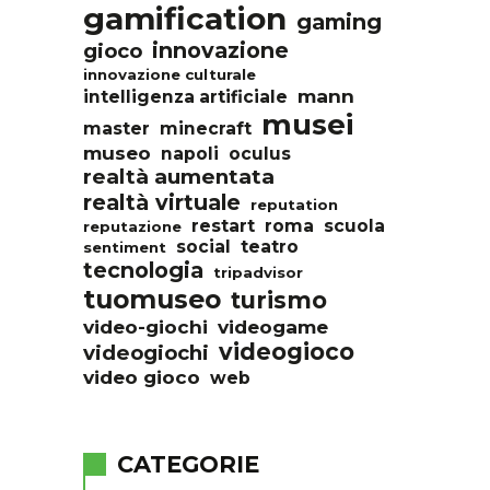
gamification
gaming
innovazione
gioco
innovazione culturale
mann
intelligenza artificiale
musei
master
minecraft
museo
napoli
oculus
realtà aumentata
realtà virtuale
reputation
restart
roma
scuola
reputazione
social
teatro
sentiment
tecnologia
tripadvisor
tuomuseo
turismo
video-giochi
videogame
videogioco
videogiochi
video gioco
web
CATEGORIE