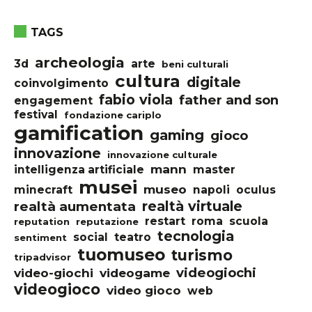
TAGS
archeologia
3d
arte
beni culturali
cultura
digitale
coinvolgimento
fabio viola
father and son
engagement
festival
fondazione cariplo
gamification
gaming
gioco
innovazione
innovazione culturale
mann
intelligenza artificiale
master
musei
museo
minecraft
napoli
oculus
realtà virtuale
realtà aumentata
restart
roma
scuola
reputation
reputazione
tecnologia
social
teatro
sentiment
tuomuseo
turismo
tripadvisor
videogiochi
video-giochi
videogame
videogioco
video gioco
web