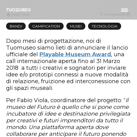
Fabio Viola
17 Gennaio 2018
BANDI
GAMIFICATION
MUSEI
TECNOLOGIA
Dopo mesi di progettazione, noi di
Tuomuseo siamo lieti di annunciare il lancio
ufficiale del
Playable Museum Award
, una
call internazionale aperta fino al 31 Marzo
2018 a tutti i creativi e sognatori per inviare
idee e/o prototipi connessi a nuove modalità
di relazione, fruizione ed interconessione con
gli spazi museali.
Per Fabio Viola, coordinatore del progetto: “
Il
museo del Futuro è quello che si pone come
incubatore di idee e destinazione privilegiata
per creativi e futuri imprenditori da tutto il
mondo
.
Una piattaforma aperta dove
collaborare per anticipare il futuro ponendo