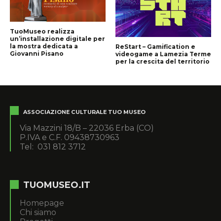
TuoMuseo realizza
un’installazione digitale per
la mostra dedicata a
ReStart – Gamification e
Giovanni Pisano
videogame a Lamezia Terme
per la crescita del territorio
ASSOCIAZIONE CULTURALE TUO MUSEO
Via Mazzini 18/B – 22036 Erba (CO)
P.IVA e C.F. 09438730963
Tel: 031 812 3712
TUOMUSEO.IT
Homepage
Chi siamo