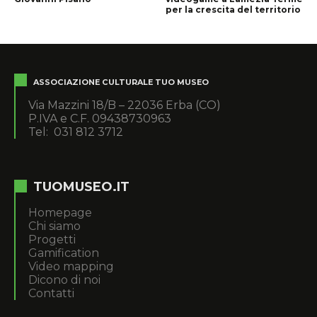
per la crescita del territorio
ASSOCIAZIONE CULTURALE TUO MUSEO
Via Mazzini 18/B – 22036 Erba (CO)
P.IVA e C.F. 09438730963
Tel: 031 812 3712
TUOMUSEO.IT
Homepage
Chi siamo
Progetti
Gamification
Video mapping
Dicono di noi
Contatti